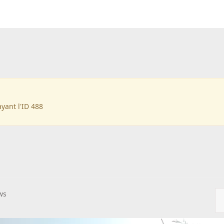
ayant l'ID 488
ws