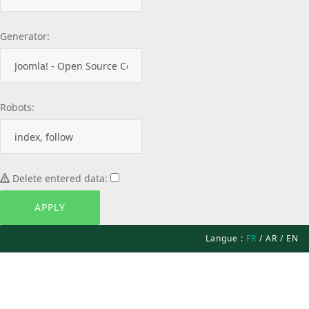
Generator:
Robots:
Delete entered data:
Langue :
FR
/
AR
/
EN