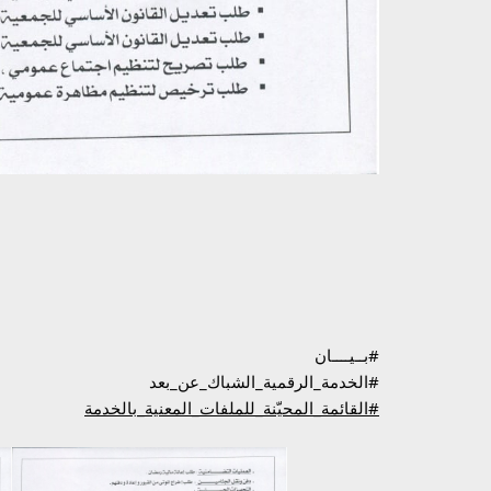
#بــيــــان
#الخدمة_الرقمية_الشباك_عن
_بعد
#القائمة_المحيّنة_للملفات_المعنية_بالخدمة