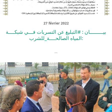
27 février 2022
بيـــــــــان : #التبليغ عن التسربات فـــي شبكــــة
المياه الصالحــــة_للشرب:
...