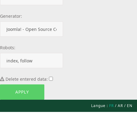
Generator:
Robots:
Delete entered data:
Langue :
FR
/
AR
/
EN